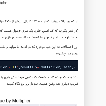
در تصویر بالا میبینید که از 619000 تا بازی بیش از 350 هزارتا بازی ضریب بین 0 تا 2.5 بوده.
(در نظر بگیرید که کد اصلی حاوی یک سری فرمول هست که خ
بدست اومده با این فرمول ها نسبت به نتیجه های بازی بسیار
بردن من چقدره؟
lier 
-
1
)
*
(results >
=
multiplier).mean()
ضریب دیگری هم وضع همینه. نمودار زیر رو نگاه کنید: