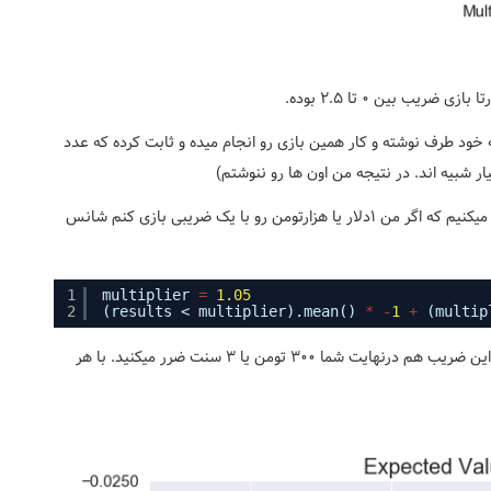
ود طرف نوشته و کار همین بازی رو انجام میده و ثابت کرده که عدد
 شبیه اند. در نتیجه من اون ها رو ننوشتم)
این احتمالات به این درد میخوره که در ادامه ما میایم و نگاه میکنیم که اگر من 1دلار یا هزارتومن رو با یک ضریبی بازی کنم شانس
1
multiplier 
=
1.05
2
(results < multiplier).mean() 
*
-
1
+
(multip
عدد بدست اومده 0.03- هست که نشون میده حتی بازی با این ضریب هم درنهایت شما 300 تومن یا 3 سنت ضرر میکنید. با هر