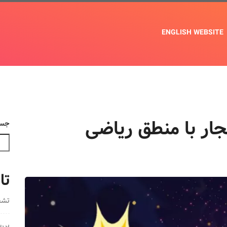
ENGLISH WEBSITE
جار با منطق ریاضی
جست
تا
تشخ
بررسی 