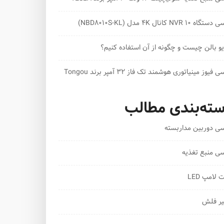
ه NVR 10 کانال 4K مدل (NBD8010S-KL)
و بالن چیست و چگونه از آن استفاده کنیم؟
 فیوز مینیاتوری هوشمند تک فاز 32 آمپر برند Tongou
ته‌بندی مطالب
سی دوربین مداربسته
سی منبع تغذیه
لامپ LED
یر فلش