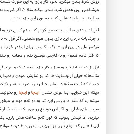
روش شرط بندی میکنن. نحوه کار بازی به این صورت هست ک
میبازید. چه باخت هایی که مردم توی این بازی ندادن.
قبل از نوشتن مطلب یه تحقیق کردم که ببینم کسی درباره این
و چرندیات درباره این بازی بدون هیچ منطقی. اگر قرار به 
میکنم. ولی در بین این ها یک انگلیسی زبان اینقدر خوب این
که فکر کردم همون رو به فارسی توضیح بدم و مطلب رو ببندم!
اول از همه بیاید درباره ساز و کار بازی صحبت کنیم. برای فهم
هست که ثابت میکنه در زمان اجرای بازی ضریب تغییر نکرد
میکنه این ضرایب ابدا عوض نشدن.
اینجا
و
اینجا
میشه رو گذاشته. با بررسی این کد به دو تابع مهم بر میخور
ضریب بازی قبلی رو. اگر این دوتابع رو توی یک حلقه تکرار 
اون 1 هایی که موقع بازی بهشون بر میخورید 3 درصد مواقع اتفاق میافتن.