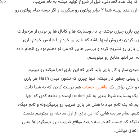
دیگر
ه یک عدد تصادفی، قبل از شروع تولید میشه به نام ضریب،
هرشخصی روی عددی شرط بندی میکنه مثلا 2. اگر ضریب به اون عدد برسه شما 2 برابر پولتون رو میگیرید و اگر نرسه تمام پولتون رو
 بازی چیزی نوشته یا نه. وبسایت ها و کانال ها پر بودن از مزخرفات
بازی کردن به روش اونها باشه که بازی رو خودم با شانس خودم بازی
 بازی رو تشریح کرده و بررسی هایی که من تو ذهنم بود رو انجام داده
 در انتها منابع رو مینویسم.
یدن ساز و کار بازی باید کدی که این بازی اجرا میکنه رو ببینیم.
متاسفانه خیلی از وبسایت ها کد رو نمایش نمیدن و نمیذارن ببینی چطور کار میکنه. تنها چیزی که نشون میدن Hash هر بازی
ه و حتی براش یک
ماشین حساب
هم درست کردن که به شما ثابت
رو بخونید. یک وبسایت شرط بندی به نام roobet اومده و قطعه کدی که اجرا
یم که یک تابع میاد با هش هر بازی ضریب رو برمیگردونه و تابع دیگه،
کنیم. تمام ضریب هایی که این بازی از اول ساخته رو میتونیم بدست
بیازیم. اما قبلش بدونید که توی تابع ساخت هش بازی، یک تیکه کد هست که در سه درصد مواقع ضریب 1 رو برمیگردونه! یعنی