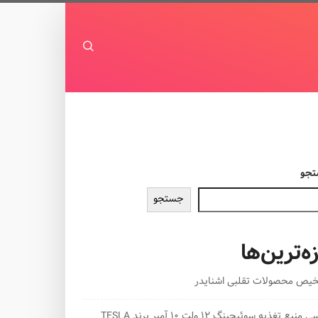
جو
جستجو
زه‌ترین‌ها
یص محصولات تقلبی اشنایدر
منبع تغذیه سوئیچینگ 12 ولت 10 آمپر برند TESLA