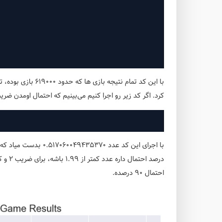
کرد. اگر کد زیر رو اجرا کنیم می‌بینیم که احتمال اومدن ضریب 1.99 و ضریب های کمتر از اون چق
احتمال 90 درصده.