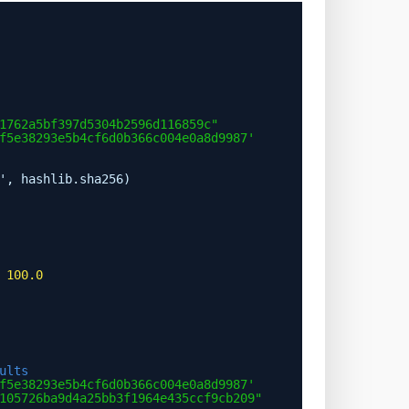
1762a5bf397d5304b2596d116859c"
f5e38293e5b4cf6d0b366c004e0a8d9987'
', hashlib.sha256)
100.0
ults
f5e38293e5b4cf6d0b366c004e0a8d9987'
105726ba9d4a25bb3f1964e435ccf9cb209"