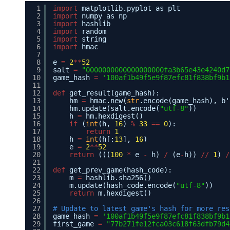
1
import
matplotlib.pyplot as plt
2
import
numpy as np
3
import
hashlib
4
import
random
5
import
string
6
import
hmac
7
8
e 
=
2
*
*
52
9
salt 
=
"0000000000000000000fa3b65e43e4240d7
10
game_hash 
=
'100af1b49f5e9f87efc81f838bf9b1
11
12
def
get_result(game_hash):
13
hm 
=
hmac.new(
str
.encode(game_hash), b'
14
hm.update(salt.encode(
"utf-8"
))
15
h 
=
hm.hexdigest()
16
if
(
int
(h, 
16
) 
%
33
=
=
0
):
17
return
1
18
h 
=
int
(h[:
13
], 
16
)
19
e 
=
2
*
*
52
20
return
(((
100
*
e 
-
h) 
/
(e
-
h)) 
/
/
1
) 
/
21
22
def
get_prev_game(hash_code):
23
m 
=
hashlib.sha256()
24
m.update(hash_code.encode(
"utf-8"
))
25
return
m.hexdigest()
26
27
# Update to latest game's hash for more res
28
game_hash 
=
'100af1b49f5e9f87efc81f838bf9b1
29
first_game 
=
"77b271fe12fca03c618f63dfb79d4