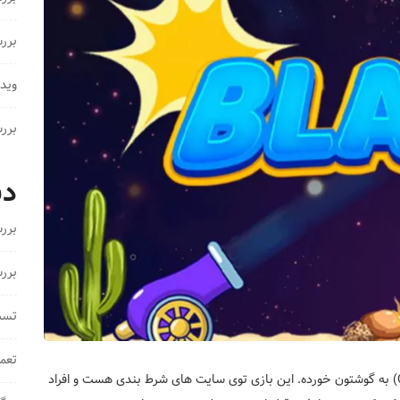
بررسی دستگا
ویدی
بررسی
دس
برر
برر
تست 
تعم
احتمالا تا الان اسم بازی انفجار (به انگلیسی Blast یا Crash) به گوشتون خورده. این بازی توی سایت های شرط بندی هست و افراد