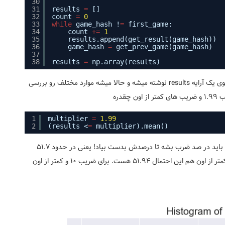
30
31
results 
=
[]
32
count 
=
0
33
while
game_hash !
=
first_game:
34
count 
+
=
1
35
results.append(get_result(game_hash))
36
game_hash 
=
get_prev_game(game_hash)
37
38
results 
=
np.array(results)
با این کد تمام نتیجه بازی ها که حدود 619000 بازی بوده، توی یک آرایه results نوشته میشه و حالا میشه موارد مختلف رو بررسی
دره
1
multiplier 
=
1.99
2
(results <
=
multiplier).mean()
با اجرای این کد عدد 0.517060049435370 بدست میاد که باید در صد ضرب بشه تا درصدش بدست بیاد! یعنی در حدود 51.7
درصد احتمال داره عدد کمتر از 1.99 باشه، برای ضریب 2 و کمتر از اون هم این احتمال 51.94 هست. برای ضریب 10 و کمتر از اون