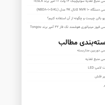
منبع تغذیه سوئیچینگ 12 ولت 10 آمپر برند TESLA
ه NVR 10 کانال 4K مدل (NBD8010S-KL)
و بالن چیست و چگونه از آن استفاده کنیم؟
 فیوز مینیاتوری هوشمند تک فاز 32 آمپر برند Tongou
ته‌بندی مطالب
سی دوربین مداربسته
سی منبع تغذیه
لامپ LED
یر فلش