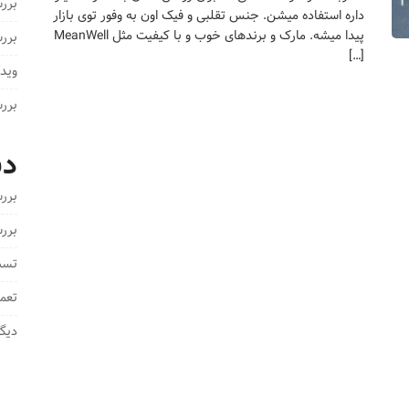
بررسی 
داره استفاده میشن. جنس تقلبی و فیک اون به وفور توی بازار
پیدا میشه. مارک و برندهای خوب و با کیفیت مثل MeanWell
بررسی دستگا
[…]
ویدی
بررسی
دس
برر
برر
تست 
تعم
دیگر